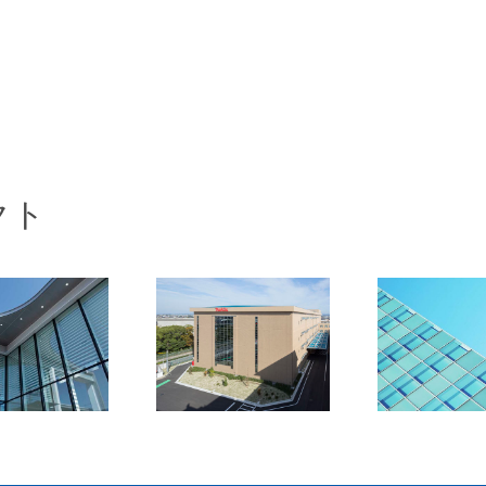
クト
〇〇株式会
株式会社マキタ
〇〇〇〇
社
岡崎工場
社