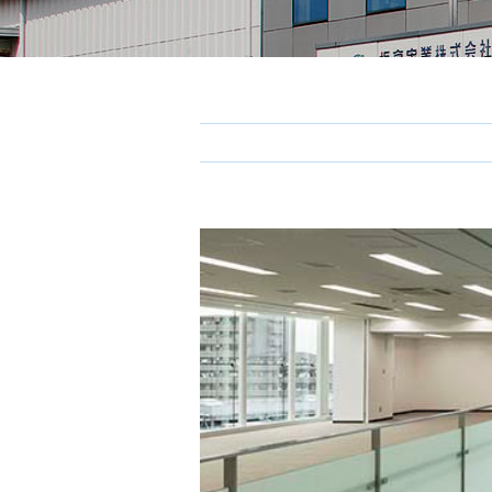
View
Larger
Image